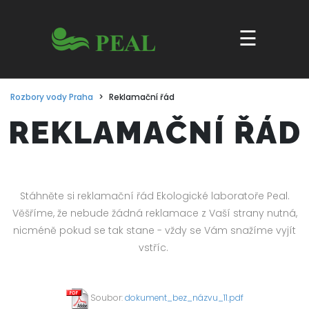
☰
REKLAMAČNÍ ŘÁD
Stáhněte si reklamační řád Ekologické laboratoře Peal.
Věšříme, že nebude žádná reklamace z Vaší strany nutná,
nicméně pokud se tak stane - vždy se Vám snažíme vyjít
vstříc.
Soubor:
dokument_bez_názvu_11.pdf