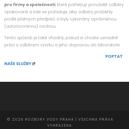
pro firmy a společnosti
, které potřebují provádět odběry
opakovaně a kde se požaduje, aby odběry proběhly
podle platných předpisů a byly vykonány oprávněnou
(autorizovanou) osobou.
Tento způsob je také vhodný, pokud si chcete usnadnit
práci s odběrem vzorku a jeho dopravou do laboratoře.
POPTAT
NAŠE SLUŽBY
© 2026 ROZBORY VODY PRAHA | VŠECHNA PRÁVA
VYHRAZENA.