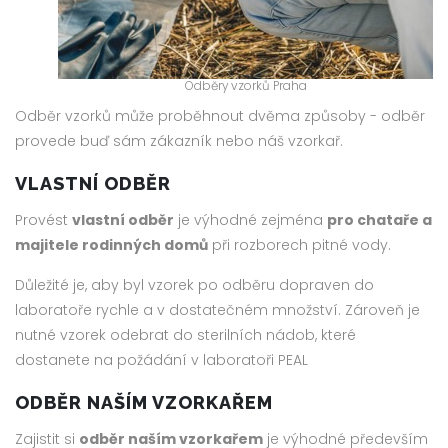
Odběry vzorků Praha
Odběr vzorků může proběhnout dvěma způsoby - odběr
provede buď sám zákazník nebo náš vzorkař.
VLASTNÍ ODBĚR
Provést
vlastní odběr
je výhodné zejména
pro chataře a
majitele rodinných domů
při rozborech pitné vody.
Důležité je, aby byl vzorek po odběru dopraven do
laboratoře rychle a v dostatečném množství. Zároveň je
nutné vzorek odebrat do sterilních nádob, které
dostanete na požádání v laboratoři PEAL
ODBĚR NAŠÍM VZORKAŘEM
Zajistit si
odběr naším vzorkařem
je výhodné především