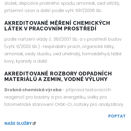
složek, depozice prašného spadu, amoniak, oxid siřičitý,
přízemní ozon a další podle vyhl. 597/2006 Sb.
AKREDITOVANÉ MĚŘENÍ CHEMICKÝCH
LÁTEK V PRACOVNÍM PROSTŘEDÍ
podle nařízení vlády č. 361/2007 Sb. a v prostředí budov
(vyhl. 6/2003 Sb.) -respirabilní prach, organické látky,
amoniak, oxidy dusíku, oxid uhelnatý, formaldehyd, těžké
kovy, kyanidy a další
AKREDITOVANÉ ROZBORY ODPADNÍCH
MATERIÁLŮ A ZEMIN, VODNÉ VÝLUHY
Drobná chemická výroba
- příprava testovacích
reagencií pro bazény a pro energetiku, vialky pro
fotometrické stanovení CHSK-Cr, roztoky pro analyzátory
POPTAT
NAŠE SLUŽBY