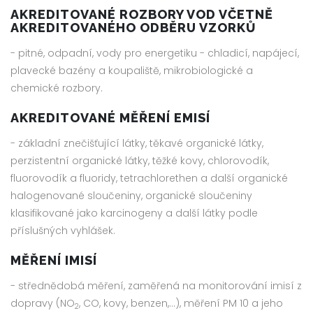
AKREDITOVANÉ ROZBORY VOD VČETNĚ
AKREDITOVANÉHO ODBĚRU VZORKŮ
- pitné, odpadní, vody pro energetiku - chladicí, napájecí,
plavecké bazény a koupaliště, mikrobiologické a
chemické rozbory.
AKREDITOVANÉ MĚŘENÍ EMISÍ
- základní znečišťující látky, těkavé organické látky,
perzistentní organické látky, těžké kovy, chlorovodík,
fluorovodík a fluoridy, tetrachlorethen a další organické
halogenované sloučeniny, organické sloučeniny
klasifikované jako karcinogeny a další látky podle
příslušných vyhlášek.
MĚŘENÍ IMISÍ
- střednědobá měření, zaměřená na monitorování imisí z
dopravy (NO
, CO, kovy, benzen,…), měření PM 10 a jeho
2